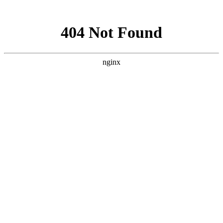
网站地图
登录
注册
首页
网校名师
在线题库
App
首页
>
初级会计师
>
初级会计师【通关进阶班】全科-推荐
支持支付宝支付
支持微信支付
初级会计师【通关进阶班】全科-推荐
时长：108小时 | 253课时
价 格
¥
1200.00
有效期
365天
视频类型
包含科目
导学
精讲
初级会计实务
习题
经济法基础
冲刺