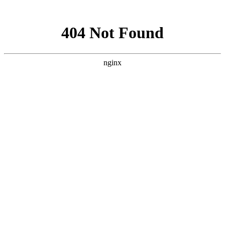
网站地图
登录
注册
首页
网校名师
在线题库
App
财会经济
初级会计师
中级经济师
银行从业资格
职业资格
教师资格笔试
教师资格面试
心理咨询师
家庭教育指导师
社会工作者
养老护理员
碳排放管理师
四级人力资源管理
师
三级人力资源管理师
三级心理咨询师
二级心理咨询师