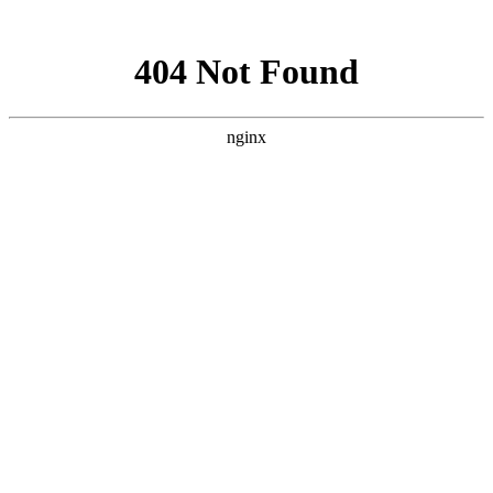
网站地图
登录
注册
首页
网校名师
在线题库
App
首页
>
四级人力资源管理师
>
四级人力资源管理师【教材精讲
班】-单科
支持支付宝支付
支持微信支付
四级人力资源管理师【教材精讲班】-单科
时长：32小时 | 99课时
价 格
¥
800.00
有效期
365天
视频类型
包含科目
精讲
专业能力（理论知识+专业技能）