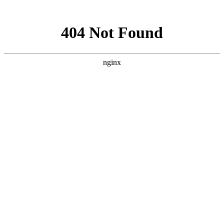
网站地图
登录
注册
首页
网校名师
在线题库
App
首页
>
社会工作者
>
中级-社会工作者【基础精讲班】全科
支持支付宝支付
支持微信支付
中级-社会工作者【基础精讲班】全科
时长：59小时 | 105课时
价 格
¥
1980.00
有效期
365天
视频类型
包含科目
导学
精讲
社会工作实务（中级）
社会工作综合能力（中级）