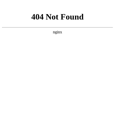
网站地图
登录
注册
首页
网校名师
在线题库
App
首页
>
育婴师
>
育婴师【初级】-套餐推荐
支持支付宝支付
支持微信支付
育婴师【初级】-套餐推荐
时长：25小时 | 45课时
价 格
¥
1980.00
有效期
365天
视频类型
包含科目
精讲
基础知识
操作技能（初级）