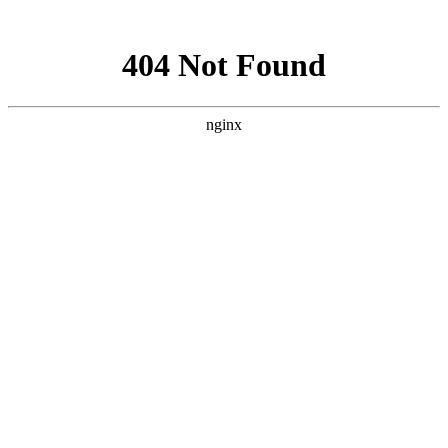
网站地图
登录
注册
首页
网校名师
在线题库
App
当前位置：
首页
>
财会经济
>
初级会计考试考完怎样查询成
绩？建议收藏
初级会计考试考完怎样查询成
绩？建议收藏
发布时间：2023-05-20 09:43:12
初级会计考试结束啦！
这个时间考生们最关心的问题大概就是，初级会计考试
成绩大概什么时候出来，以及怎样查询成绩。接下来我
们就为大家做一下详细解答。建议各位考生提前收藏!