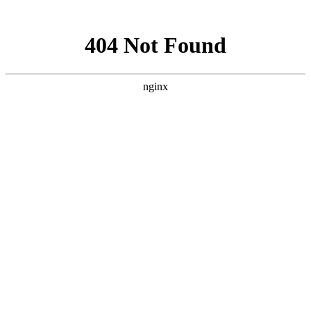
网站地图
登录
注册
首页
网校名师
在线题库
App
Office办公软件
财会经济
初级会计师
中级经济师
银行从业资格
职业资格
教师资格笔试
教师资格面试
心理咨询师
家庭教育指导师
社会工
作者
养老护理员
碳排放管理师
四级人力资源管理师
三级人力资
源管理师
三级心理咨询师
二级心理咨询师
建筑工程
一级建造师
二级建造师
一级消防工程师
消防设施操作员
中级注
册安全工程师
二级消防工程师
医药卫生
健康管理师
执业药师
营养师
学历外语