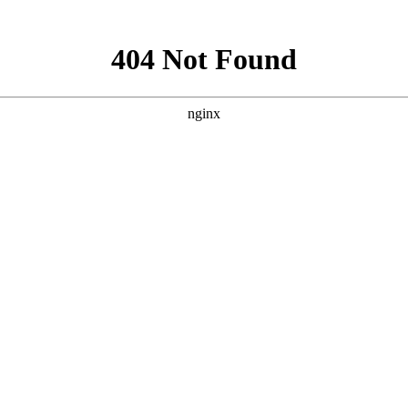
电话汇总
务电话汇总
系方式，小编对比发现：很多省市的2023年人事考试的咨